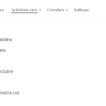
es
Activitats curs
Circulars
Enllaços
stilina
ums
'octubre
 nostre cos