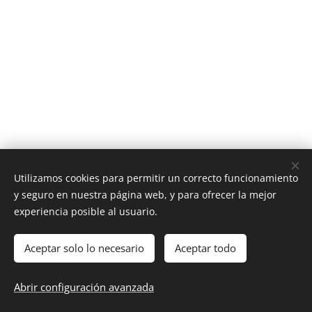
Utilizamos cookies para permitir un correcto funcionamiento
y seguro en nuestra página web, y para ofrecer la mejor
experiencia posible al usuario.
Aceptar solo lo necesario
Aceptar todo
© 2026
Escola Sol-Ixent. Mataró. Educació Infantil,
Educació Primària i Educació Secundària.
Abrir configuración avanzada
Creado con
Webnode
Cookies