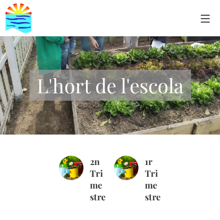
L'hort de l'escola
2n
1r
Tri
Tri
me
me
stre
stre